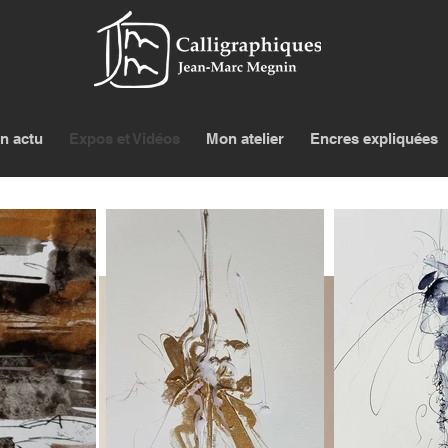
n actu
Expos et Vidéos
Mon atelier
Encres expliquées