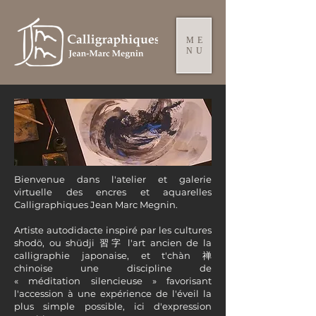
ME
NU
Bienvenue dans l'atelier et galerie
virtuelle des encres et aquarelles
Calligraphiques Jean Marc Megnin.
Artiste autodidacte inspiré par les cultures
shodö, ou shüdji 習字 l'art ancien de la
calligraphie japonaise, et t'chàn 禅
chinoise une discipline de
«
méditation
silencieuse » favorisant
l'accession à une expérience de l'é
veil
la
plus simple possible, ici d'expression