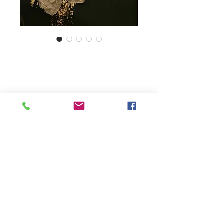
Orchidée or
fin #2052
Prix
0,00 €
Rupture de stock
Véritable Orchidée naturelle
séchée, réhaussée d'une feuille d'or,
exemplaire unique certifiée
authentique.
Format 32x23,5 cm.