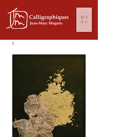
ME
NU